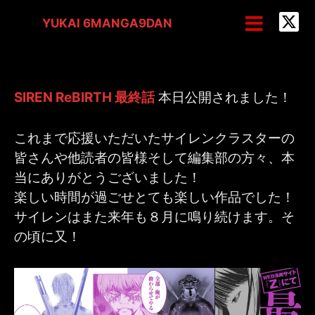
内
投
メ
YUKAI 6MANGA9DAN
ニ
容
稿
ュ
を
ナ
ー
ス
ビ
キ
ゲ
SIREN ReBIRTH 最終話
本日公開されました！
ッ
ー
プ
シ
これまで応援いただいたサイレンクラスターの
皆さんや他読者の皆様そして編集部の方々、本
ョ
当にありがとうございました！
ン
楽しい時間が過ごせとても楽しい作品でした！
サイレンはまた来年も８月に鳴り続けます。そ
の頃に又！
SIREN ReBIRTH 最終話 配信
/
NEWS
/ By
yukai