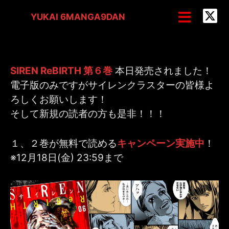
内
投
メ
YUKAI 6MANGA9DAN
ニ
容
稿
ュ
を
ナ
ー
ス
ビ
キ
ゲ
SIREN ReBIRTH 第６巻
本日発売されました！
ッ
ー
電子版のみですがサイレンクラスターの皆様よ
ろしくお願いします！
プ
シ
そして新規の読者の方も是非！！！
ョ
ン
１、２巻が無料で読める
キャンペーン実施中
！
※12月18日(金) 23:59まで
SIREN ReBIRTH 第６巻 発売
/
NEWS
/ By
yukai