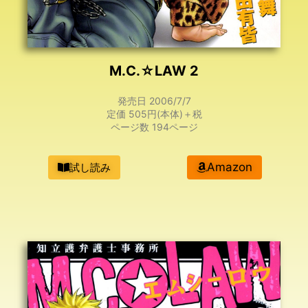
M.C.☆LAW 2
発売日 2006/7/7
定価 505円(本体)＋税
ページ数 194ページ
Amazon
試し読み