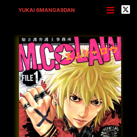
内
メ
YUKAI 6MANGA9DAN
ニ
容
ュ
を
ー
ス
キ
ッ
プ