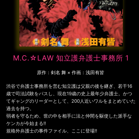
M.C.☆LAW 知立護弁護士事務所 1
原作：剣名 舞 × 作画：浅田有皆
渋谷で弁護士事務所を営む知立護は父親の後を継ぎ、若干16
歳で司法試験をパスし、現在19歳の史上最年少弁護士。かつ
てギャングのリーダーとして、200人近いワルをまとめていた
過去を持つ。
弱者を守るため、世の中を相手に法と仲間を駆使した派手な
ケンカが今始まる!!
規格外弁護士の事件ファイル、ここに登場!!