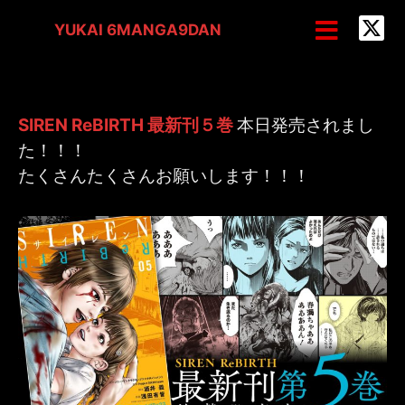
内
投
メ
YUKAI 6MANGA9DAN
ニ
容
稿
ュ
を
ナ
ー
ス
ビ
キ
ゲ
SIREN ReBIRTH 最新刊５巻
本日発売されまし
ッ
ー
た！！！
たくさんたくさんお願いします！！！
プ
シ
ョ
ン
SIREN ReBIRTH ５巻 発売
/
NEWS
/ By
yukai